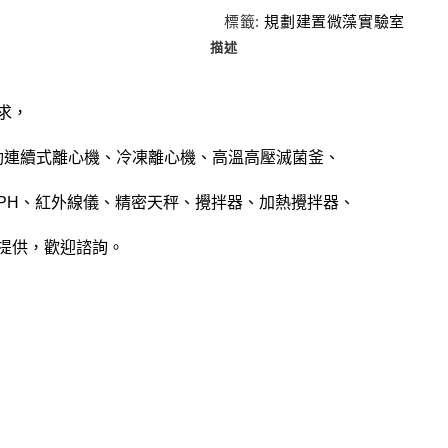
標籤:
規劃建置微藻實驗室
描述
求，
自動連續式離心機、冷凍離心機、高溫高壓滅菌釜、
PH、紅外線儀、精密天秤、攪拌器、加熱攪拌器、
提供，歡迎諮詢。
關於我們
關注我們