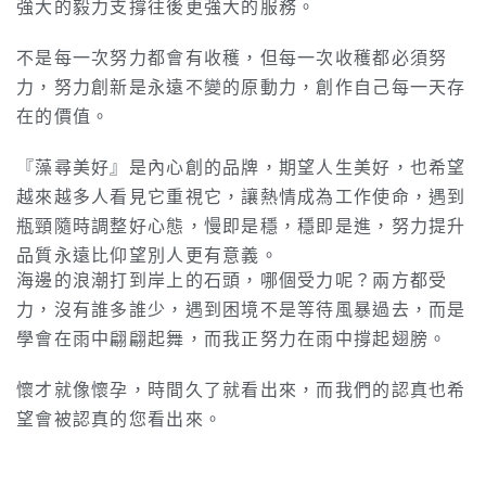
強大的毅力支撐往後更強大的服務。
不是每一次努力都會有收穫，但每一次收穫都必須努
力，努力創新是永遠不變的原動力，創作自己每一天存
在的價值。
『藻尋美好』是內心創的品牌，期望人生美好，也希望
越來越多人看見它重視它，讓熱情成為工作使命，遇到
瓶頸隨時調整好心態，慢即是穩，穩即是進，努力提升
品質永遠比仰望別人更有意義。
海邊的浪潮打到岸上的石頭，哪個受力呢？兩方都受
力，沒有誰多誰少，遇到困境不是等待風暴過去，而是
學會在雨中翩翩起舞，而我正努力在雨中撐起翅膀。
懷才就像懷孕，時間久了就看出來，而我們的認真也希
望會被認真的您看出來。